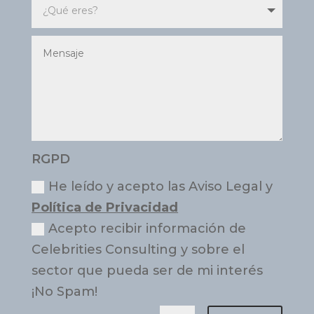
RGPD
He leído y acepto las Aviso Legal y
Política de Privacidad
Acepto recibir información de
Celebrities Consulting y sobre el
sector que pueda ser de mi interés
¡No Spam!